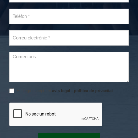
He llegit i acepto el
avís legal i política de privacitat